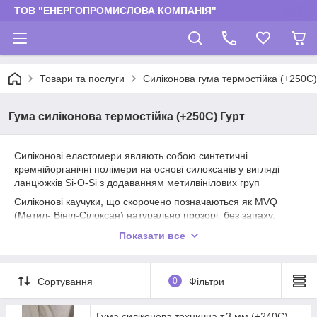
ТОВ "ЕНЕРГОПРОМИСЛОВА КОМПАНІЯ"
Товари та послуги
Силіконова гума термостійка (+250С)
Гума силіконова термостійка (+250С) Гурт
Силіконові еластомери являють собою синтетичні
кремнійорганічні полімери на основі силоксанів у вигляді
ланцюжків Si-O-Si з додаванням метилвінілових груп
Силіконові каучуки, що скорочено позначаються як MVQ
(Метил- Вініл-Cілоксан) натурально прозорі, без запаху,
хімічно стабільні, незаймисті і стійкі до старіння і високих
Показати все
температур
ПЕРЕВАГИ СИЛІКОНУ
Сортування
0
Фільтри
Висока термостійкість та тимчасова вогнестійкість.
• Фізіологічна нейтральність
Гума силіконова технична т.3 мм (+240С)