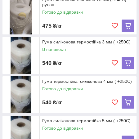
та можливість використання у харчовій та фармацевтичній
рулон
промисловості.
Готово до відправки
• Відмінні електроізоляційні властивості також за високих
температур, питомий опір 1015 Ом·м.
475
₴/кг
• Стійкість до старіння та УФ, ІЧ, озону та змінних кліматичних
умов.
Гума силіконова термостійка 3 мм ( +250С)
• Гарна теплопровідність 0,2 Вт/м·К.
В наявності
540
₴/кг
Гума термостійка силіконова 4 мм ( +250С)
Готово до відправки
540
₴/кг
Гума силіконова термостійка 5 мм ( +250С)
Готово до відправки