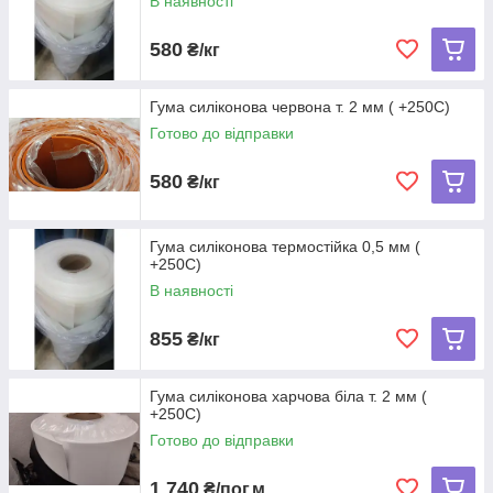
В наявності
580
₴/кг
Гума силіконова червона т. 2 мм ( +250С)
Готово до відправки
580
₴/кг
Гума силіконова термостійка 0,5 мм (
+250С)
В наявності
855
₴/кг
Гума силіконова харчова біла т. 2 мм (
+250С)
Готово до відправки
1 740
₴/пог.м