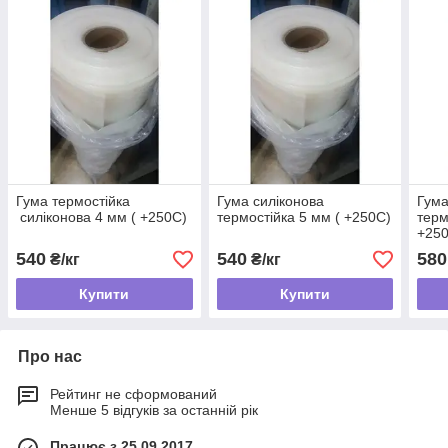
Гума термостійка
Гума силіконова
Гума
силіконова 4 мм ( +250С)
термостійка 5 мм ( +250С)
терм
+25
540
540
580
₴/кг
₴/кг
Купити
Купити
Про нас
Рейтинг не сформований
Менше 5 відгуків за останній рік
Працює з 25.09.2017