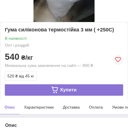
Гума силіконова термостійка 3 мм ( +250С)
В наявності
Опт і роздріб
540
₴/кг
Мінімальна сума замовлення на сайті — 800 ₴
520 ₴
від 45 кг
Купити
Опис
Характеристики
Доставка
Оплата
Умови п
Опис