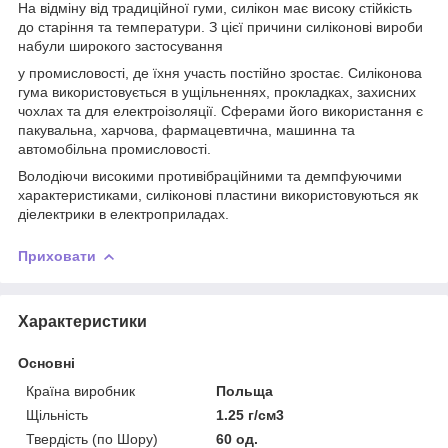
На відміну від традиційної гуми, силікон має високу стійкість
до старіння та температури. З цієї причини силіконові вироби
набули широкого застосування
у промисловості, де їхня участь постійно зростає. Силіконова
гума використовується в ущільненнях, прокладках, захисних
чохлах та для електроізоляції. Сферами його використання є
пакувальна, харчова, фармацевтична, машинна та
автомобільна промисловості.
Володіючи високими противібраційними та демпфуючими
характеристиками, силіконові пластини використовуються як
діелектрики в електроприладах.
Приховати
Характеристики
Основні
Країна виробник
Польща
Щільність
1.25 г/см3
Твердість (по Шору)
60 од.