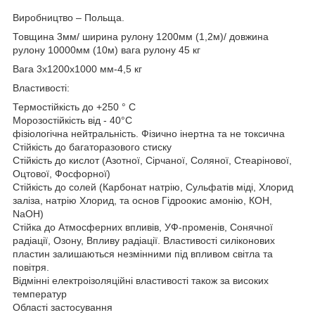
Виробництво – Польща.
Товщина 3мм/ ширина рулону 1200мм (1,2м)/ довжина
рулону 10000мм (10м) вага рулону 45 кг
Вага 3х1200х1000 мм-4,5 кг
Властивості:
Термостійкість до +250 ° C
Морозостійкість від - 40°C
фізіологічна нейтральність. Фізично інертна та не токсична
Стійкість до багаторазового стиску
Стійкість до кислот (Азотної, Сірчаної, Соляної, Стеарінової,
Оцтової, Фосфорної)
Стійкість до солей (Карбонат натрію, Сульфатів міді, Хлорид
заліза, натрію Хлорид, та основ Гідроокис амонію, КОН,
NaOH)
Стійка до Атмосферних впливів, УФ-променів, Сонячної
радіації, Озону, Впливу радіації. Властивості силіконових
пластин залишаються незмінними під впливом світла та
повітря.
Відмінні електроізоляційні властивості також за високих
температур
Області застосування