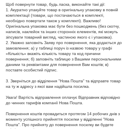
Щоб повернути товар, будь ласка, виконайте такі дії:

1. Акуратно упакуйте товар в оригінальну упаковку в повній 
комплектації (товари, що постачаються в комплекті, 
необхідно повертати також у комплекті). Важливо! 
Оригінальна упаковка має бути без пошкоджень (без скотчу, 
написів, наклейок та інших сторонніх елементів, які можуть 
зіпсувати товарний вигляд, частиною якого є і упаковка).

2. Уважно заповніть Заяву про повернення, яка додається до 
замовлення; а) у таблиці поруч із назвою товару у графі 
«Кількість» вкажіть кількість товару та код причини 
повернення; б) заповніть таблицю з Вашими персональними 
даними та реквізитами для повернення Вам коштів; в) 
поставте особистий підпис.

3. Зверніться до відділення "Нова Пошта" та відправте товар 
на ту ж адресу з якої вам надійшла посилка.

Увага! Вартість відправлення оплачує Відправник відповідно 
до чинних тарифів компанії Нова Пошта.

Повернення коштів провадиться протягом 14 робочих днів з 
моменту успішного прийняття посилки у відділенні "Нова 
Пошта". Про прийняту до повернення посилку ви будете 