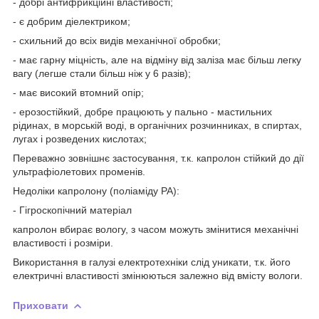
- добрі антифрикційні властивості;
- є добрим діелектриком;
- схильний до всіх видів механічної обробки;
- має гарну міцність, але на відміну від заліза має більш легку
вагу (легше стали більш ніж у 6 разів);
- має високий втомний опір;
- ерозостійкий, добре працюють у пально - мастильних
рідинах, в морській воді, в органічних розчинниках, в спиртах,
лугах і розведених кислотах;
Переважно зовнішнє застосування, т.к. капролон стійкий до дії
ультрафіолетових променів.
Недоліки капролону (поліаміду РА):
- Гігроскопічний матеріал
капролон вбирає вологу, з часом можуть змінитися механічні
властивості і розміри.
Використання в галузі електротехніки слід уникати, т.к. його
електричні властивості змінюються залежно від вмісту вологи.
Приховати