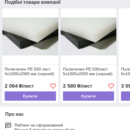
Подібні товари компанії
Поліетилен PE 500 лист
Поліетилен PE 500лист
Полі
4х1000х2000 мм (чорний)
5х1000х2000 мм (чорний)
6х10
2 064
2 580
3 0
₴/лист
₴/лист
Купити
Купити
Про нас
Рейтинг не сформований
Менше 5 відгуків за останній рік