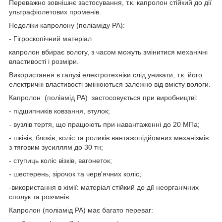
Переважно зовнішнє застосування, т.к. капролон стійкий до дії
ультрафіолетових променів.
Недоліки капролону (поліаміду РА):
- Гігроскопічний матеріал
капролон вбирає вологу, з часом можуть змінитися механічні
властивості і розміри.
Використання в галузі електротехніки слід уникати, т.к. його
електричні властивості змінюються залежно від вмісту вологи.
Капролон (поліамід РА) застосовується при виробництві:
- підшипників ковзання, втулок;
- вузлів тертя, що працюють при навантаженні до 20 МПа;
- шківів, блоків, коліс та роликів вантажопідйомних механізмів
з тяговим зусиллям до 30 тн;
- ступиць коліс візків, вагонеток;
- шестерень, зірочок та черв'ячних коліс;
-використання в хімії: матеріал стійкий до дії неорганічних
сполук та розчинів.
Капролон (поліамід РА) має багато переваг: