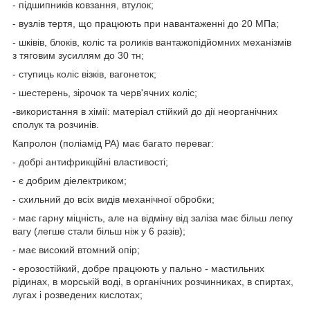
- підшипників ковзання, втулок;
- вузлів тертя, що працюють при навантаженні до 20 МПа;
- шківів, блоків, коліс та роликів вантажопідйомних механізмів
з тяговим зусиллям до 30 тн;
- ступиць коліс візків, вагонеток;
- шестерень, зірочок та черв'ячних коліс;
-використання в хімії: матеріал стійкий до дії неорганічних
сполук та розчинів.
Капролон (поліамід РА) має багато переваг:
- добрі антифрикційні властивості;
- є добрим діелектриком;
- схильний до всіх видів механічної обробки;
- має гарну міцність, але на відміну від заліза має більш легку
вагу (легше стали більш ніж у 6 разів);
- має високий втомний опір;
- ерозостійкий, добре працюють у пально - мастильних
рідинах, в морській воді, в органічних розчинниках, в спиртах,
лугах і розведених кислотах;