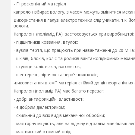
- Гігроскопічний матеріал
капролон вбирає вологу, з часом можуть змінитися механіч
Використання в галузі електротехніки слід уникати, т.к. й
вологи.
Капролон (поліамід РА) застосовується при виробництві:
- підшипників ковзання, втулок;
- вузлів тертя, що працюють при навантаженні до 20 МПа;
- шківів, блоків, коліс та роликів вантажопідйомних механі
- ступиць коліс візків, вагонеток;
- шестерень, зірочок та черв'ячних коліс;
-використання в хімії: матеріал стійкий до дії неорганічних
Капролон (поліамід РА) має багато переваг:
- добрі антифрикційні властивості;
- є добрим діелектриком;
- схильний до всіх видів механічної обробки;
- має гарну міцність, але на відміну від заліза має більш лег
- має високий втомний опір;