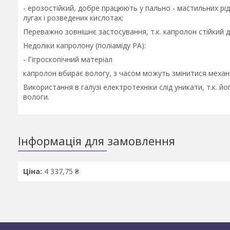
- ерозостійкий, добре працюють у пально - мастильних ріди
лугах і розведених кислотах;
Переважно зовнішнє застосування, т.к. капролон стійкий д
Недоліки капролону (поліаміду РА):
- Гігроскопічний матеріал
капролон вбирає вологу, з часом можуть змінитися механіч
Використання в галузі електротехніки слід уникати, т.к. й
вологи.
Інформація для замовлення
Ціна:
4 337,75 ₴