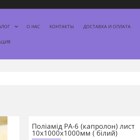
АЛОГ
О НАС
КОНТАКТЫ
ДОСТАВКА И ОПЛАТА
АЦИЯ
Поліамід РА-6 (капролон) лист
10х1000х1000мм ( білий)