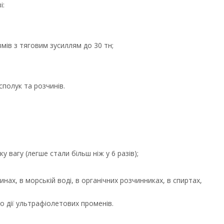
і:
змів з тяговим зусиллям до 30 тн;
 сполук та розчинів.
ку вагу (легше стали більш ніж у 6 разів);
нах, в морській воді, в органічних розчинниках, в спиртах,
о дії ультрафіолетових променів.