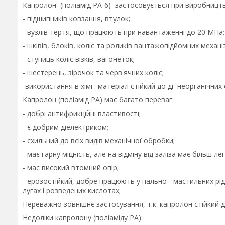
Капролон (поліамід РА-6) застосовується при виробництв
- підшипників ковзання, втулок;
- вузлів тертя, що працюють при навантаженні до 20 МПа;
- шківів, блоків, коліс та роликів вантажопідйомних механі
- ступиць коліс візків, вагонеток;
- шестерень, зірочок та черв'ячних коліс;
-використання в хімії: матеріал стійкий до дії неорганічних
Капролон (поліамід РА) має багато переваг:
- добрі антифрикційні властивості;
- є добрим діелектриком;
- схильний до всіх видів механічної обробки;
- має гарну міцність, але на відміну від заліза має більш лег
- має високий втомний опір;
- ерозостійкий, добре працюють у пально - мастильних ріди
лугах і розведених кислотах;
Переважно зовнішнє застосування, т.к. капролон стійкий д
Недоліки капролону (поліаміду РА):