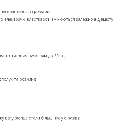
ні властивості і розміри.
ого електричні властивості змінюються залежно від вмісту
змів з тяговим зусиллям до 30 тн;
 сполук та розчинів.
ку вагу (легше стали більш ніж у 6 разів);