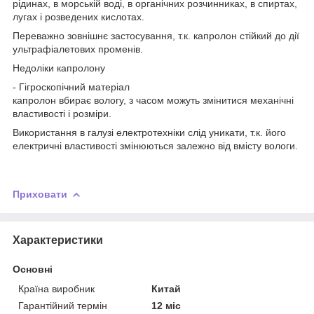
рідинах, в морській воді, в органічних розчинниках, в спиртах,
лугах і розведених кислотах.
Переважно зовнішнє застосування, т.к. капролон стійкий до дії
ультрафіалетових променів.
Недоліки капролону
- Гігроскопічний матеріал
капролон вбирає вологу, з часом можуть змінитися механічні
властивості і розміри.
Використання в галузі електротехніки слід уникати, т.к. його
електричні властивості змінюються залежно від вмісту вологи.
Приховати
Характеристики
Основні
Країна виробник
Китай
Гарантійний термін
12 міс