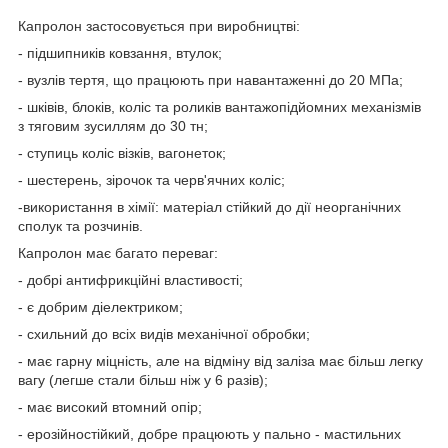
Капролон застосовується при виробництві:
- підшипників ковзання, втулок;
- вузлів тертя, що працюють при навантаженні до 20 МПа;
- шківів, блоків, коліс та роликів вантажопідйомних механізмів
з тяговим зусиллям до 30 тн;
- ступиць коліс візків, вагонеток;
- шестерень, зірочок та черв'ячних коліс;
-використання в хімії: матеріал стійкий до дії неорганічних
сполук та розчинів.
Капролон має багато переваг:
- добрі антифрикційні властивості;
- є добрим діелектриком;
- схильний до всіх видів механічної обробки;
- має гарну міцність, але на відміну від заліза має більш легку
вагу (легше стали більш ніж у 6 разів);
- має високий втомний опір;
- ерозійностійкий, добре працюють у пально - мастильних