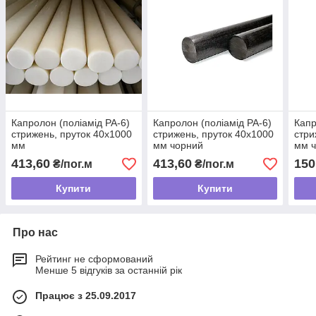
Капролон (поліамід РА-6)
Капролон (поліамід РА-6)
Капр
стрижень, пруток 40х1000
стрижень, пруток 40х1000
стри
мм
мм чорний
мм 
413,60
413,60
150
₴/пог.м
₴/пог.м
Купити
Купити
Про нас
Рейтинг не сформований
Менше 5 відгуків за останній рік
Працює з 25.09.2017