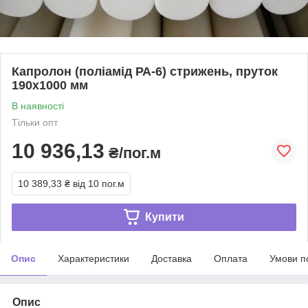
Капролон (поліамід РА-6) стрижень, пруток
190х1000 мм
В наявності
Тільки опт
10 936,13
₴/пог.м
10 389,33 ₴
від 10 пог.м
Купити
Опис
Характеристики
Доставка
Оплата
Умови п
Опис