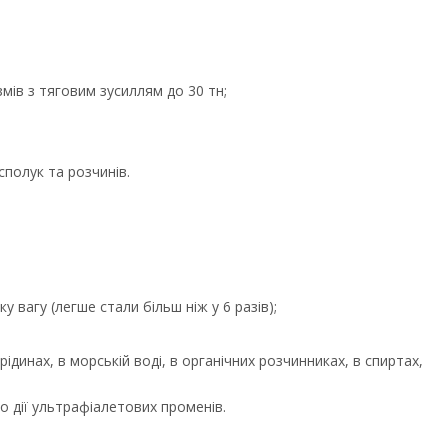
змів з тяговим зусиллям до 30 тн;
 сполук та розчинів.
ку вагу (легше стали більш ніж у 6 разів);
ідинах, в морській воді, в органічних розчинниках, в спиртах,
о дії ультрафіалетових променів.