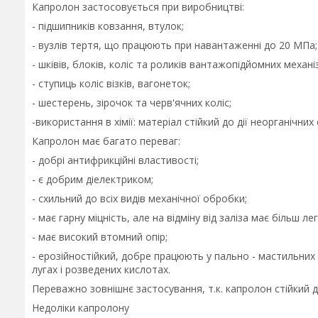
Капролон застосовується при виробництві:
- підшипників ковзання, втулок;
- вузлів тертя, що працюють при навантаженні до 20 МПа;
- шківів, блоків, коліс та роликів вантажопідйомних механі
- ступиць коліс візків, вагонеток;
- шестерень, зірочок та черв'ячних коліс;
-використання в хімії: матеріал стійкий до дії неорганічних
Капролон має багато переваг:
- добрі антифрикційні властивості;
- є добрим діелектриком;
- схильний до всіх видів механічної обробки;
- має гарну міцність, але на відміну від заліза має більш лег
- має високий втомний опір;
- ерозійностійкий, добре працюють у пально - мастильних р
лугах і розведених кислотах.
Переважно зовнішнє застосування, т.к. капролон стійкий д
Недоліки капролону