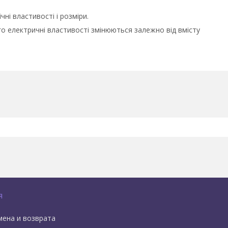
ні властивості і розміри.
ого електричні властивості змінюються залежно від вмісту
я
мена и возврата