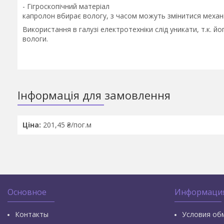
- Гігроскопічний матеріал
капролон вбирає вологу, з часом можуть змінитися механіч
Використання в галузі електротехніки слід уникати, т.к. й
вологи.
Інформація для замовлення
Ціна:
201,45 ₴/пог.м
Основное
Информаци
Контакты
Условия об