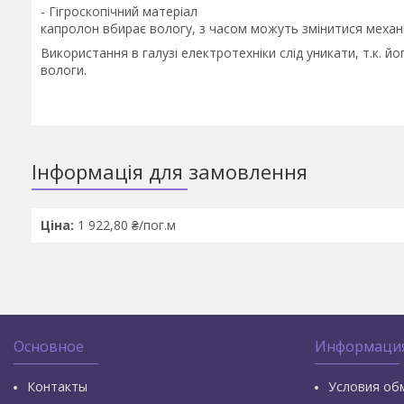
- Гігроскопічний матеріал
капролон вбирає вологу, з часом можуть змінитися механіч
Використання в галузі електротехніки слід уникати, т.к. й
вологи.
Інформація для замовлення
Ціна:
1 922,80 ₴/пог.м
Основное
Информаци
Контакты
Условия об