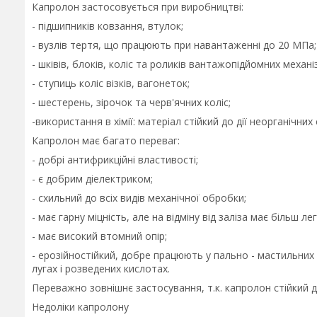
Капролон застосовується при виробництві:
- підшипників ковзання, втулок;
- вузлів тертя, що працюють при навантаженні до 20 МПа;
- шківів, блоків, коліс та роликів вантажопідйомних механі
- ступиць коліс візків, вагонеток;
- шестерень, зірочок та черв'ячних коліс;
-використання в хімії: матеріал стійкий до дії неорганічних
Капролон має багато переваг:
- добрі антифрикційні властивості;
- є добрим діелектриком;
- схильний до всіх видів механічної обробки;
- має гарну міцність, але на відміну від заліза має більш лег
- має високий втомний опір;
- ерозійностійкий, добре працюють у пально - мастильних р
лугах і розведених кислотах.
Переважно зовнішнє застосування, т.к. капролон стійкий д
Недоліки капролону