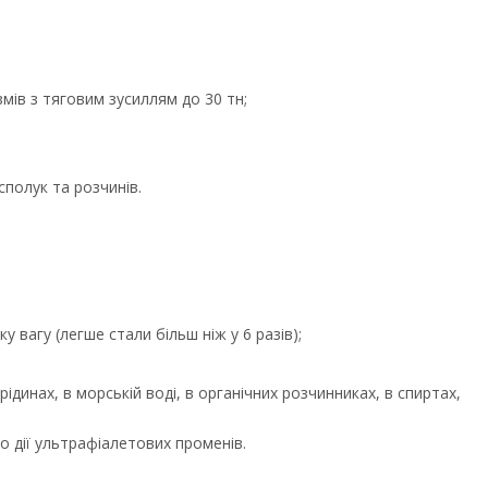
змів з тяговим зусиллям до 30 тн;
 сполук та розчинів.
ку вагу (легше стали більш ніж у 6 разів);
ідинах, в морській воді, в органічних розчинниках, в спиртах,
о дії ультрафіалетових променів.