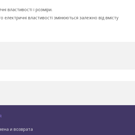
ні властивості і розміри.
ого електричні властивості змінюються залежно від вмісту
я
мена и возврата