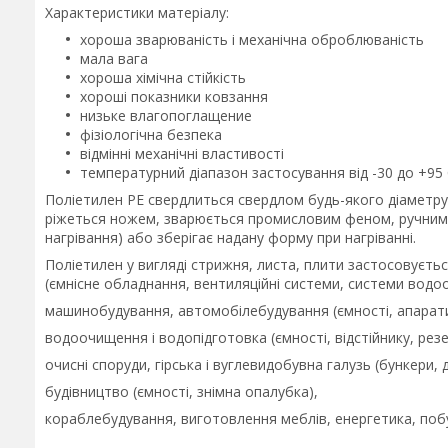
Характеристики матеріалу:
хороша зварюваність і механічна оброблюваність
мала вага
хороша хімічна стійкість
хороші показники ковзання
низьке влагопоглащение
фізіологічна безпека
відмінні механічні властивості
температурний діапазон застосування від -30 до +95 
Поліетилен PE свердлиться свердлом будь-якого діаметру
ріжеться ножем, зварюється промисловим феном, ручним 
нагрівання) або зберігає надану форму при нагріванні.
Поліетилен у вигляді стрижня, листа, плити застосовуєтьс
(ємнісне обладнання, вентиляційні системи, системи водо
машинобудування, автомобілебудування (ємності, апарати
водоочищення і водопідготовка (ємності, відстійнику, рез
очисні споруди, гірська і вуглевидобувна галузь (бункер
будівництво (ємності, знімна опалубка),
кораблебудування, виготовлення меблів, енергетика, побу