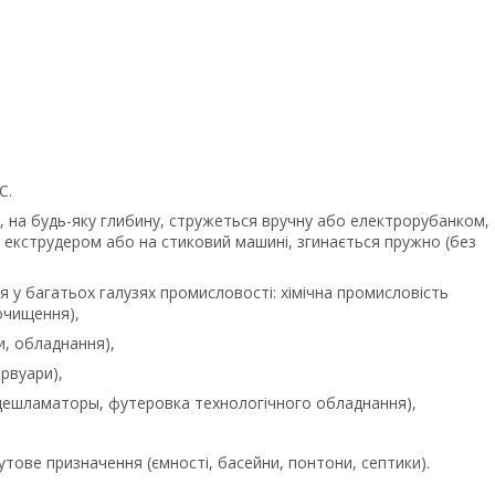
С.
, на будь-яку глибину, стружеться вручну або електрорубанком,
екструдером або на стиковий машині, згинається пружно (без
я у багатьох галузях промисловості: хімічна промисловість
очищення),
, обладнання),
ервуари),
и, дешламаторы, футеровка технологічного обладнання),
тове призначення (ємності, басейни, понтони, септики).